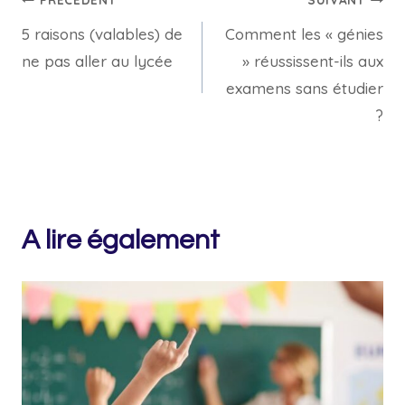
Navigation
5 raisons (valables) de
Comment les « génies
de
ne pas aller au lycée
» réussissent-ils aux
l’article
examens sans étudier
?
A lire également