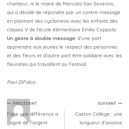
chanteur, ni le maire de Mercato San Severino,
qui a décidé de répondre par un contre-message
en plantant des cyclamens avec les enfants des
classes V de l’école élémentaire Emilio Coppola.
Un geste à double message
: d’une part
apprendre aux jeunes le respect des personnes
et des fleurs et d’autre part être solidaire avec les
fleuristes qui travaillent au Festival.
Paul DiFalco
Navigation
PRÉCÉDENT
SUIVANT
Faire une différence a
Caxton College : une
de
gagné de l’argent
longueur d’avance
l’article