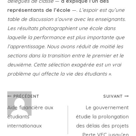
délégués de classe
—
a expliqué l’un des
représentants de l’école
—.
L’espoir est qu’une
table de discussion s’ouvre avec les enseignants.
Les résultats photographient une école dans
laquelle la performance est plus importante que
l’apprentissage. Nous avons réduit de moitié les
sections dans la transition entre le premier et le
deuxième. Cette sélection exagérée est un vrai
problème qui affecte la vie des étudiants »
.
Navigation
PRÉCÉDENT
SUIVANT
Aide financière aux
Le gouvernement
de
étudiants
étudie la prolongation
l’article
internationaux
des délais des projets
Perte VEC jusqu’en