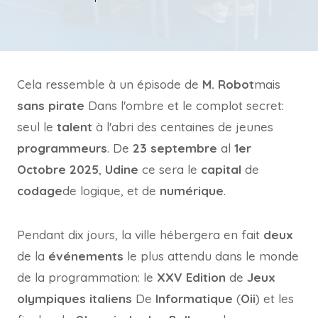
Cela ressemble à un épisode de
M. Robot
mais
sans pirate
Dans l'ombre et le complot secret:
seul le
talent
à l'abri des centaines de jeunes
programmeurs
. De
23 septembre
al
1er
Octobre 2025
,
Udine
ce sera le
capital
de
codage
de logique, et de
numérique
.
Pendant dix jours, la ville hébergera en fait
deux
de la
événements
le plus attendu dans le monde
de la programmation: le
XXV Edition
de
Jeux
olympiques italiens
De
Informatique
(
Oii
) et les