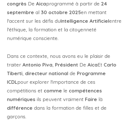
congrès
De
Aica
programmé à partir de
24
septembre
al
30 octobre 2025
en mettant
l'accent sur les défis du
Intelligence
Artificiel
entre
l'éthique, la formation et la citoyenneté
numérique consciente.
Dans ce contexte, nous avons eu le plaisir de
traiter
Antonio Piva
,
Président
De
Aica
Et
Carlo
Tiberti
,
directeur national
de
Programme
ICDL
pour explorer l'importance de ces
compétitions et
comme
le
compétences
numériques
ils peuvent vraiment
Faire
là
différence
dans la formation de filles et de
garçons.