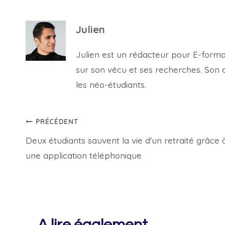
Julien
Julien est un rédacteur pour E-forma, 
sur son vécu et ses recherches. Son con
les néo-étudiants.
Navigation
PRÉCÉDENT
Deux étudiants sauvent la vie d'un retraité grâce 
de
une application téléphonique
l’article
A lire également