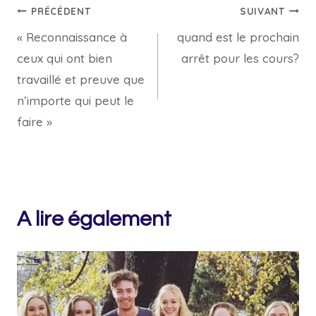
Navigation
PRÉCÉDENT
SUIVANT
« Reconnaissance à
quand est le prochain
de
ceux qui ont bien
arrêt pour les cours?
l’article
travaillé et preuve que
n’importe qui peut le
faire »
A lire également