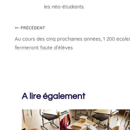
les néo-étudiants.
Navigation
PRÉCÉDENT
Au cours des cinq prochaines années, 1 200 école
de
fermeront faute d’élèves
l’article
A lire également